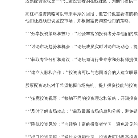
股票配资论坛是一个汇聚投资者的在线社区，为他们提供一
高杠杆投资策略可以带来丰厚的回报，但它们也需要谨慎和
他们还必须密切监控市场，并根据需要调整他们的策略。
* **分享投资策略和技巧：**经验丰富的投资者分享他们
* **讨论市场趋势和机会：**论坛成员实时讨论市场动态
* **获取专业分析和建议：**论坛邀请行业专家和分析师
* **建立人脉和合作：**投资者可以与志同道合的人建立
股票配资论坛对于希望把握市场先机、提升投资技能的投资
* **拓宽投资视野：**接触不同的投资理念和策略，开阔投
* **及时了解市场动态：**获取最新市场信息和分析，避免
* **降低投资风险：**向经验丰富的投资者学习，避免常见
* **提升投资回报：**通过交流和学习，投资者可以提高