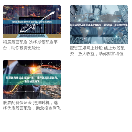
福辰股票配资 选择期货配资平
台，助你投资更轻松
配资正规网上炒股 线上炒股配
资：放大收益，助你财富增值
股票配资保证金 把握时机，选
择优质股票配资，助您投资腾飞