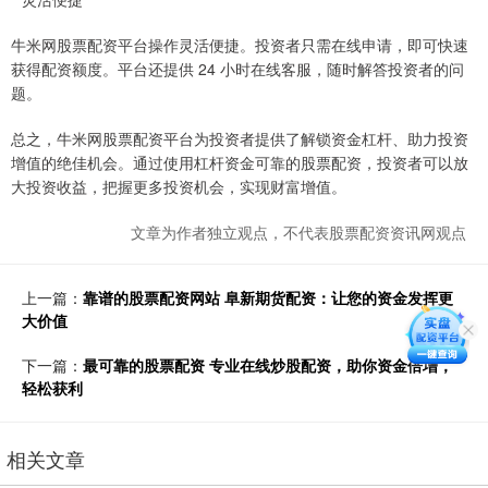
牛米网股票配资平台操作灵活便捷。投资者只需在线申请，即可快速
获得配资额度。平台还提供 24 小时在线客服，随时解答投资者的问
题。
总之，牛米网股票配资平台为投资者提供了解锁资金杠杆、助力投资
增值的绝佳机会。通过使用杠杆资金可靠的股票配资，投资者可以放
大投资收益，把握更多投资机会，实现财富增值。
文章为作者独立观点，不代表股票配资资讯网观点
上一篇：
靠谱的股票配资网站 阜新期货配资：让您的资金发挥更
大价值
下一篇：
最可靠的股票配资 专业在线炒股配资，助你资金倍增，
轻松获利
相关文章