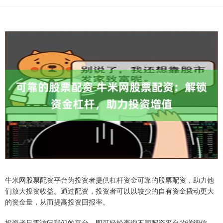
牛米网股票配资平台为投资者提供杠杆资金可靠的股票配资，助力他
们放大投资收益。通过配资，投资者可以以较少的自有资金撬动更大
的资金量，从而提高投资回报率。
投资者只需访问我们的平台，即可轻松查询不同配资平台的详细信