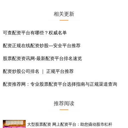
相关更新
可查配资平台有哪些？权威名单
配资正规在线配资炒股—安全平台推荐
股票配资资讯网-最新配资平台排名速览
配资炒股公司排名 ｜ 正规平台推荐
配资推荐网：专业股票配资平台选择指南与正规渠道查询
推荐阅读
大型股票配资 网上配资平台：助您撬动股市杠杆