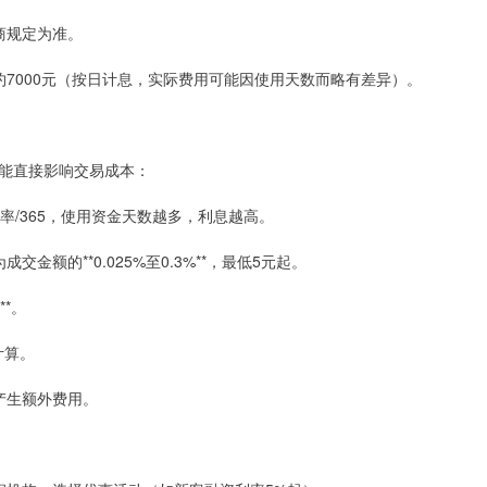
券商规定为准。
约7000元（按日计息，实际费用可能因使用天数而略有差异）。
能直接影响交易成本：
利率/365，使用资金天数越多，利息越高。
交金额的**0.025%至0.3%**，最低5元起。
**。
*计算。
能产生额外费用。