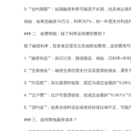
3. **合约期限**：短期融资利率可能高于长期，但具体以
例如，如果您融资10万元，利率为7%，则一年需支付利息
### 二、收费明细：除了利率还有哪些费用？
除了融资利率，投资者还需关注其他附加费用，这些费用可
1. **融资利息**：按日计息，随借随还。例如，日利率=年
2. **交易佣金**：融资交易仍需支付买卖股票的佣金，通常为成
3. **印花税**：卖出股票时收取，固定为成交金额的**0.05%
4. **过户费**：仅沪市股票收取，按成交金额的**0.001%*
5. **违约金**：如果未按时还款或维持担保比例不足，可
### 三、如何降低融资成本？