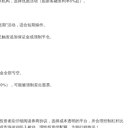
比多家机构，选择优惠活动（如新客融资利率5%起）。
“免息期”活动，适合短期操作。
不足触发追加保证金或强制平仓。
本金全部亏空。
130%），可能被强制卖出股票。
投资者应仔细阅读券商协议，选择成本透明的平台，并合理控制杠杆比
或市场波动陷入被动。理性投资优配网，方能行稳致远！