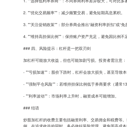
1. **选择低利率券商**：不同券商利率差异较大，可对
2. **优化交易频率**：减少频繁交易，避免短期高息累积。
3. **关注促销政策**：部分券商会推出“融资利率折扣”或
4. **维持高担保比例**：保持账户资产充足，避免因比例
### 四、风险提示：杠杆是一把双刃剑
加杠杆可能放大收益，但也可能加剧亏损。投资者需注意：
- **亏损加速**：股价下跌时，杠杆会放大损失，甚至导致
- **强制平仓风险**：若维持担保比例低于券商要求（通常
- **利率波动**：市场利率上升时，融资成本可能增加。
### 结语
炒股加杠杆的收费主要包括融资利率、交易佣金和税费等。
例。在追求收益的同时，务必做好风险管理，避免因高成本