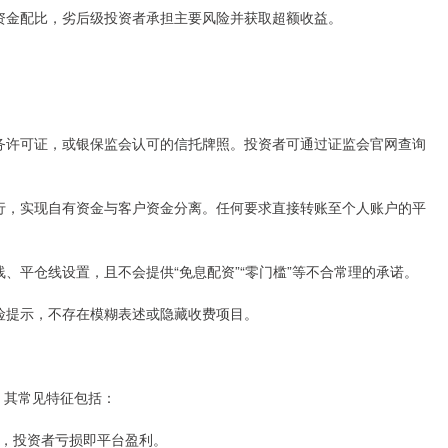
后级资金配比，劣后级投资者承担主要风险并获取超额收益。
券业务许可证，或银保监会认可的信托牌照。投资者可通过证监会官网查询
方银行，实现自有资金与客户资金分离。任何要求直接转账至个人账户的平
警线、平仓线设置，且不会提供“免息配资”“零门槛”等不合常理的承诺。
及风险提示，不存在模糊表述或隐藏收费项目。
，其常见特征包括：
对赌，投资者亏损即平台盈利。