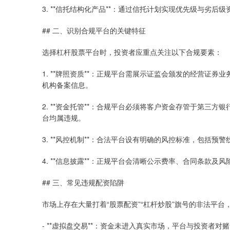
3. **信托结构化产品**：通过信托计划实现优先级与劣
## 二、识别合规平台的关键特征
选择杠杆股票平台时，投资者应重点关注以下合规要素：
1. **牌照资质**：正规平台需展示证监会颁发的经营证
机构备案信息。
2. **资金托管**：合规平台必须将客户资金存管于第三
台均属违规。
3. **风控机制**：合法平台设有明确的风控标准，包括预
4. **信息披露**：正规平台会清晰公示费率、合同条款
## 三、常见违规配资陷阱
市场上存在大量打着“股票配资”“杠杆炒股”旗号的非法平台
- **虚拟盘交易**：资金未进入真实市场，平台与投资者