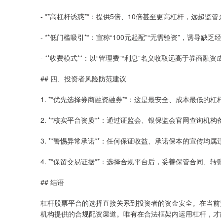
- **高杠杆诱惑**：提供5倍、10倍甚至更高杠杆，远超监
- **低门槛吸引**：宣称“100元起配”“无需验资”，诱导缺
- **收费模式**：以“管理费”“利息”名义收取远高于券商融
## 四、投资者风险防范建议
1. **优先选择券商融资融券**：这是最安全、成本最低
2. **核实平台资质**：通过证监会、银保监会官网查询机
3. **警惕异常承诺**：任何保证收益、承诺保本的宣传均
4. **保留交易证据**：选择合规平台后，妥善保管合同
## 结语
杠杆股票平台的选择直接关系到投资者的资金安全。在当前
机构提供的合规配资渠道。唯有在合法框架内运用杠杆，才