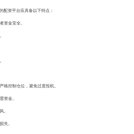
的配资平台应具备以下特点：
资者资金安全。
险。
务。
者应严格控制仓位，避免过度投机。
必需资金。
跟风。
大损失。