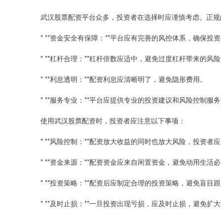
武汉股票配资平台众多，投资者在选择时应谨慎考虑。正规
* **资金安全有保障：**平台应有完善的风控体系，确保投
* **杠杆合理：**杠杆倍数应适中，避免过度杠杆带来的风
* **利息透明：**配资利息应清晰明了，避免隐形费用。
* **服务专业：**平台应提供专业的投资建议和风险控制服
使用武汉股票配资时，投资者应注意以下事项：
* **风险控制：**配资放大收益的同时也放大风险，投资
* **资金来源：**配资资金应来自闲置资金，避免动用生活
* **投资策略：**配资后应制定合理的投资策略，避免盲目
* **及时止损：**一旦投资出现亏损，应及时止损，避免扩