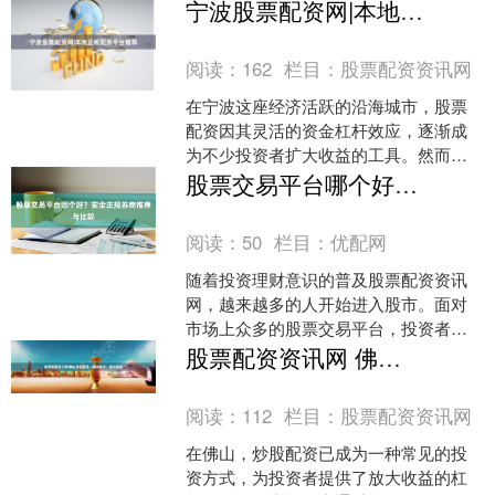
鱼龙混杂的配资机构，如何选择本地正
宁波股票配资网|本地正规配资平台推荐
规平台、掌握安全操作指南，....
阅读：
162
栏目：
股票配资资讯网
在宁波这座经济活跃的沿海城市，股票
配资因其灵活的资金杠杆效应，逐渐成
为不少投资者扩大收益的工具。然而，
面对市场上众多配资平台，如何选择一
股票交易平台哪个好？安全正规券商推荐与比较
家本地正规、安全可靠的配....
阅读：
50
栏目：
优配网
随着投资理财意识的普及股票配资资讯
网，越来越多的人开始进入股市。面对
市场上众多的股票交易平台，投资者最
关心的问题往往是：“股票交易平台哪个
股票配资资讯网 佛山炒股配资：助力投资，放大收益
好？如何选择安全正规的....
阅读：
112
栏目：
股票配资资讯网
在佛山，炒股配资已成为一种常见的投
资方式，为投资者提供了放大收益的杠